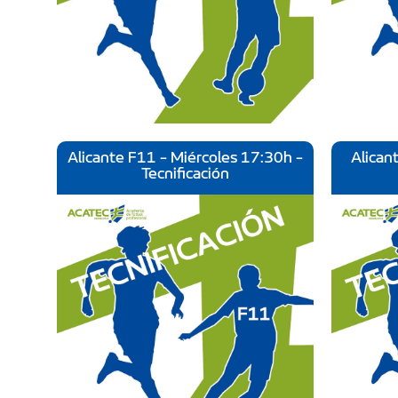
Alicante F11 - Miércoles 17:30h -
Alican
Tecnificación