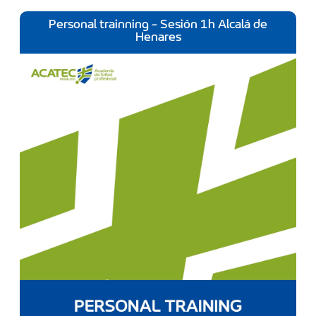
Personal trainning - Sesión 1h Alcalá de
Henares