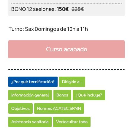
BONO 12 sesiones:
150€
225€
Turno: Sax Domingos de 10h a 11h
Curso acabado
¿Por qué tecnificación?
Dirigido a...
Información general
Bonos
¿Qué incluye?
Objetivos
Normas ACATEC SPAIN
Asistencia sanitaria
Ver/ocultar todo