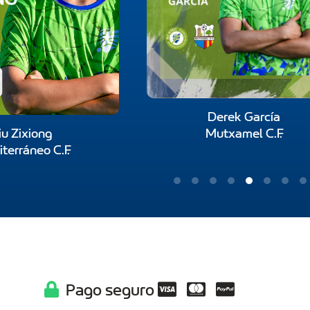
Derek García
iu Zixiong
Mutxamel C.F.
terráneo C.F.
Pago seguro