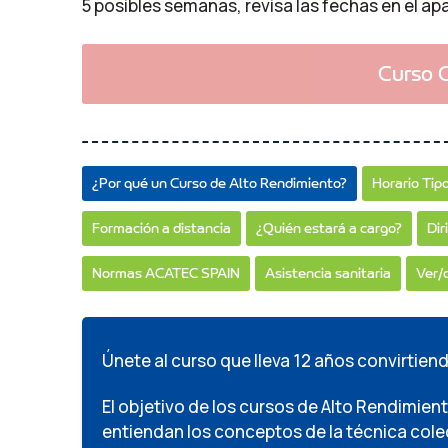
5 posibles semanas, revisa las fechas en el a
Curso 
¿Por qué un Curso de Alto Rendimiento?
Horario Tip
Formación a distancia
¿Quién estará a cargo?
Dir
Normas ACATEC SPAIN
Asistencia sanitaria
Ver/
Únete al curso que lleva 12 años convirtien
El objetivo de los cursos de Alto Rendimie
entiendan los conceptos de la técnica colec