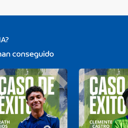
IA?
 han conseguido