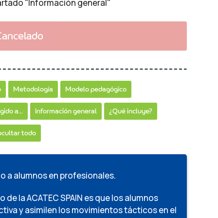
partado "Información general"
Cancelado
o
Metodología
Modelo pedagógico
igido a…
Información general
¿Qué incluye?
ocultar todo
do a alumnos en profesionales.
nto de la ACATEC SPAIN es que los alumnos
tiva y asimilen los movimientos tácticos en el