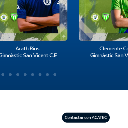
Arath Rios
Clemente Ca
Gimnàstic San Vicent C.F.
Gimnàstic San Vi
Contactar con ACATEC